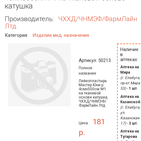
катушка
Производитель:
ЧХХД/ЧНМЭФ/ФармЛайн
Лтд
Категория:
Изделия мед. назначения
Наличие
в
аптеках:
Артикул: 50213
Аптека на
Полное
Мира
название:
(г. Елабуга,
Лейкопластырь
пр-кт Мира
Мастер Юни р.
53)
-
1 шт.
4смх500см №1
на тканевой
Аптека на
основе катушка,
ЧХХД/ЧНМЭФ/
Казанской
ФармЛайн Лтд
(г. Елабуга,
ул.
Казанская
181
Цена:
17)
-
3 шт.
р.
Аптека на
Тугарова