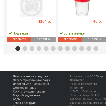
1104 р.
40 р.
Под заказ
Есть в аптеке
ПРОСМОТР
В КОРЗИНУ
ПРОСМОТР
В КОРЗИНУ
Лекарственные средства
Аптечная сеть
ООО "Мир
Зарегистрированные бады
Лекарств"
,
Изделия мед. назначения
Россия, Республика
Детское питание
Татарстан,
Сопутствующие товары
423602, г. Елабуга, ул.
Мед. оборудование
Проспект Мира 53-171
Бады
Телефон:
(85557) 3-55-50
.
М
Товары без групп
работаем
по будням 8.00-18