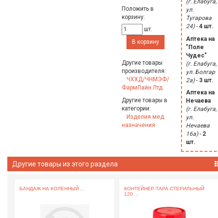
(г. Елабуга,
Положить в
ул.
корзину:
Тугарова
24)
-
4 шт.
шт.
Аптека на
В корзину
"Поле
Чудес"
Другие товары
(г. Елабуга,
производителя:
ул. Болгар
ЧХХД/ЧНМЭФ/
2а)
-
3 шт.
ФармЛайн Лтд
Аптека на
Другие товары в
Нечаева
категории:
(г. Елабуга,
Изделия мед.
ул.
назначения
Нечаева
16а)
-
2
шт.
Другие товары из этого раздела
Й
БАНДАЖ НА КОЛЕННЫЙ ...
КОНТЕЙНЕР-ТАРА СТЕРИЛЬНЫЙ
120 ...