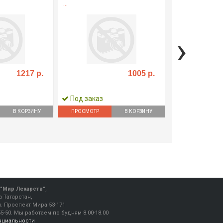
...
›
1217 р.
1005 р.
Под заказ
Под заказ
В КОРЗИНУ
ПРОСМОТР
В КОРЗИНУ
ПРОСМОТР
"Мир Лекарств"
,
 Татарстан,
ул. Проспект Мира 53-171
55-50
.
Мы работаем
по будням 8.00-18.00
нциальности