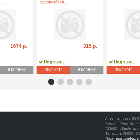
..
ОДНОРАЗОВАЯ ...
1674 р.
315 р.
Под заказ
Под заказ
В КОРЗИНУ
ПРОСМОТР
В КОРЗИНУ
ПРОСМОТР
Аптечная сеть
ООО 
Россия, Республика
423602, г. Елабуга, 
Телефон:
(85557) 3-
Политика конфиде