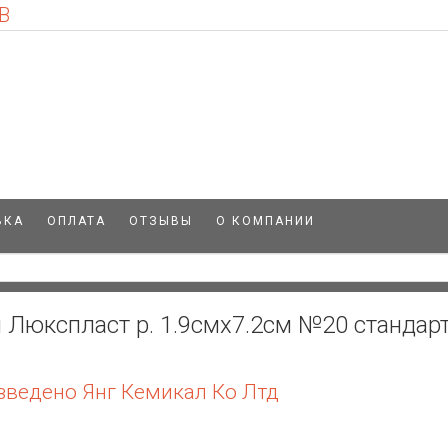
В
ВКА
ОПЛАТА
ОТЗЫВЫ
О КОМПАНИИ
Люкспласт р. 1.9смх7.2см №20 стандарт
зведено Янг Кемикал Ко Лтд