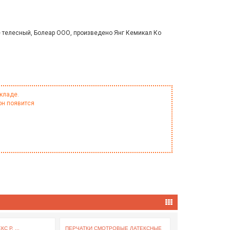
 телесный, Болеар ООО, произведено Янг Кемикал Ко
кладе.
он появится
 Р. ...
ПЕРЧАТКИ СМОТРОВЫЕ ЛАТЕКСНЫЕ
ТЕСТ ДЛЯ ОПРЕДЕЛ