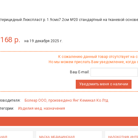
терицидный Люкспласт р. 1.9смх7.2см №20 стандартный на тканевой основе
168 р.
на 19 декабря 2025 г.
К сожалению данный товар отсутствует на с
Но мы можем прислать Вам уведомление, когда 
Ваш E-mail:
Уведомить меня о наличии
изводителя:
Болеар ООО, произведено Янг Кемикал Ко Лтд
тегории:
Изделия мед. назначения
ЬНАЯ
МАСКА МЕДИЦИНСКАЯ
НАЛОКОТНИК ИНТЕКС