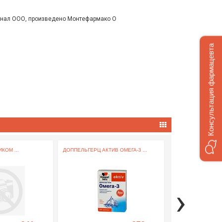
шинал ООО, произведено Монтефармако О
Консультация фармацевта
КОМ ...
ДОППЕЛЬГЕРЦ АКТИВ ОМЕГА-3 ...
ЧАЙ ЭВАЛАР Ф/ПАК.
›