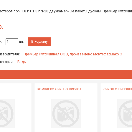
стерол пор. 1.8 г + 1.8 г №20 двухкамерные пакеты дуокам, Премьер Нутри
р.
:
шт.
В корзину
изводителя:
Премьер Нутришинал ООО, произведено Монтефармако О
тегории:
Бады
КОМПЛЕКС ЖИРНЫХ КИСЛОТ ...
СИРОП С ШИПОВНИ