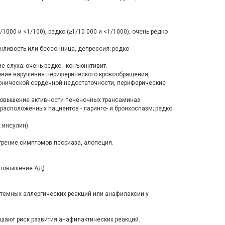
000 и <1/100), редко (≥1/10 000 и <1/1000), очень редко
нливость или бессонница, депрессия; редко -
е слуха; очень редко - конъюнктивит.
ление нарушения периферического кровообращения,
ронической сердечной недостаточности, периферические
т, повышение активности печеночных трансаминаз.
драсположенных пациентов - ларинго- и бронхоспазм; редко
 инсулин).
трение симптомов псориаза, алопеция.
 повышение АД).
темных аллергических реакций или анафилаксии у
ают риск развития анафилактических реакций.