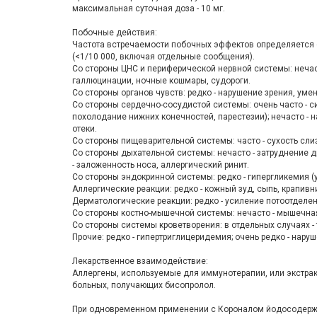
максимальная суточная доза - 10 мг.
Побочные действия:
Частота встречаемости побочных эффектов определяется сле
(<1/10 000, включая отдельные сообщения).
Со стороны ЦНС и периферической нервной системы: нечаст
галлюцинации, ночные кошмары, судороги.
Со стороны органов чувств: редко - нарушение зрения, уме
Со стороны сердечно-сосудистой системы: очень часто - 
похолодание нижних конечностей, парестезии); нечасто -
отеки.
Со стороны пищеварительной системы: часто - сухость слиз
Со стороны дыхательной системы: нечасто - затруднение д
- заложенность носа, аллергический ринит.
Со стороны эндокринной системы: редко - гипергликемия (
Аллергические реакции: редко - кожный зуд, сыпь, крапивн
Дерматологические реакции: редко - усиление потоотделе
Со стороны костно-мышечной системы: нечасто - мышечная
Со стороны системы кроветворения: в отдельных случаях -
Прочие: редко - гипертриглицеридемия; очень редко - нару
Лекарственное взаимодействие:
Аллергены, используемые для иммунотерапии, или экстра
больных, получающих бисопролол.
При одновременном применении с Короналом йодосодержа