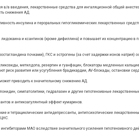
я в/в введения, лекарственные средства для ингаляционной общей анесте
ть снижения АД.
вность инсулина и пероральных гипогликемических лекарственных средст
лидокаина и ксантинов (кроме дифиллина) и повышает их концентрацию в 
ростагландина почками), ГКС и эстрогены (за счет задержки ионов натрия)
икозиды, метилдопа, резерпин и гуанфацин, блокаторы медленных кальциев
т риск развития или усугубления брадикардии, AV-блокады, остановки сер
ожет приводить к значительному снижению АД.
онидин, симпатолитики, гидралазин и другие гипотензивные лекарственные
нтов и антикоагулянтный эффект кумаринов.
ие и тетрациклические антидепрессанты, антипсихотические лекарственные
 ЦНС.
ингибиторами МАО вследствие значительного усиления гипотензивного дей