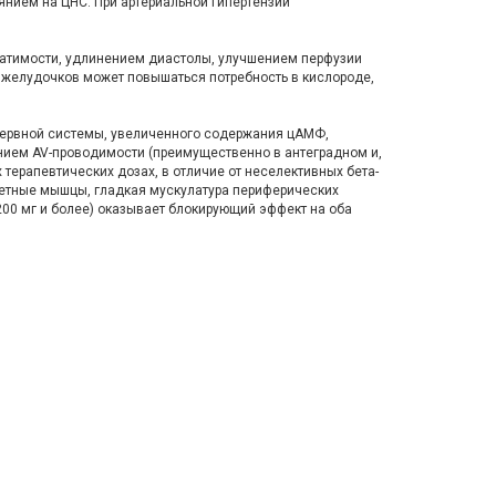
янием на ЦНС. При артериальной гипертензии
ратимости, удлинением диастолы, улучшением перфузии
желудочков может повышаться потребность в кислороде,
нервной системы, увеличенного содержания цАМФ,
нием AV-проводимости (преимущественно в антеградном и,
терапевтических дозах, в отличие от неселективных бета-
летные мышцы, гладкая мускулатура периферических
(200 мг и более) оказывает блокирующий эффект на оба