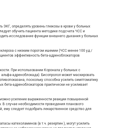
ть ЭКГ, определять уровень глюкозы в крови у больных
 Следует обучить пациента методике подсчета ЧСС и
водить исследование функции внешнего дыхания у больных
склероза с низким порогом ишемии (ЧСС менее 100 уд./
ациентов эффективность бета-адреноблокаторов
ости. При использовании Коронала у больных с
я альфа-адреноблокада). Бисопролол может маскировать
ротивопоказана, поскольку способна усилить симптоматику
ых бета-адреноблокаторов практически не усиливает
озможно усиление выраженности реакции повышенной
а. В случае необходимости проведения планового
ей, ему следует подобрать лекарственное средство для
асы катехоламинов (в т.ч. резерпин ), могут усилить