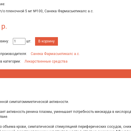
ие:
 п/о пленочной 5 мг №100, Санека Фармасьютикалс а.с.
 р.
рзину:
шт.
В корзину
 производителя:
Санека Фармасьютикалс а.с.
 в категории:
Лекарственные средства
венной симпатомиметической активности.
 активность ренина плазмы, уменьшает потребность миокарда в кислороде,
твие.
о объема крови, симпатической стимуляцией периферических сосудов, сни