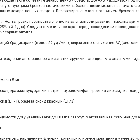
имающие такие сочетания лекарственных средств, должны находиться под
сопутствующими бронхоспастическими заболеваниями можно назначать кар
ивных лекарственных средств. Передозировка опасна развитием бронхоспаз
и. Нельзя резко прерывать лечение из-за опасности развития тяжелых аритм
 25% в 3-4 дня). Следует отменить препарат перед проведением исследован
клеарных антител.
ющей брадикардии (менее 50 уд./мин), выраженного снижения АД (систоличе
и вождении автотранспорта и занятии другими потенциально опасными ви
марат 5 мг.
ая, крахмал кукурузный, натрия лаурилсульфат, кремния диоксид коллоидн
сид (Е171), железа оксид красный (Е172).
ходимости дозу увеличивают до 10 мг 1 раз/сут. Максимальная суточная доза 
.
пациентов с нарушением функции почек при клиренсе креатинина менее 20