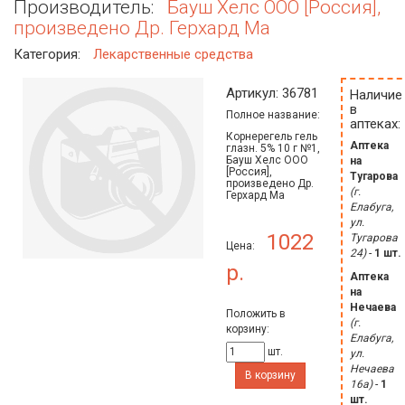
Производитель:
Бауш Хелс ООО [Россия],
произведено Др. Герхард Ма
Категория:
Лекарственные средства
Артикул: 36781
Наличие
в
Полное название:
аптеках:
Корнерегель гель
Аптека
глазн. 5% 10 г №1,
Бауш Хелс ООО
на
[Россия],
Тугарова
произведено Др.
(г.
Герхард Ма
Елабуга,
ул.
1022
Тугарова
Цена:
24)
-
1 шт.
р.
Аптека
на
Нечаева
Положить в
(г.
корзину:
Елабуга,
шт.
ул.
Нечаева
В корзину
16а)
-
1
шт.