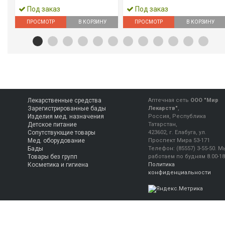
Под заказ
Под заказ
ПРОСМОТР
В КОРЗИНУ
ПРОСМОТР
В КОРЗИНУ
Лекарственные средства
Аптечная сеть
ООО "Мир
Зарегистрированные бады
Лекарств"
,
Изделия мед. назначения
Россия, Республика
Детское питание
Татарстан,
Сопутствующие товары
423602, г. Елабуга, ул.
Мед. оборудование
Проспект Мира 53-171
Бады
Телефон:
(85557) 3-55-50
.
М
Товары без групп
работаем
по будням 8.00-18
Косметика и гигиена
Политика
конфиденциальности