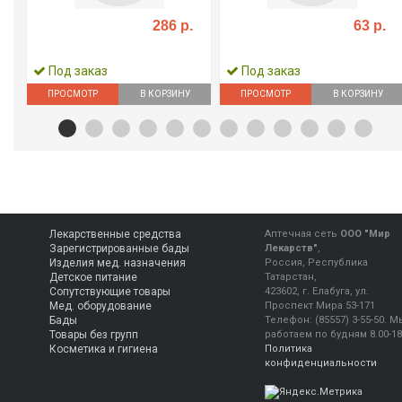
286 р.
63 р.
Под заказ
Под заказ
ПРОСМОТР
В КОРЗИНУ
ПРОСМОТР
В КОРЗИНУ
Лекарственные средства
Аптечная сеть
ООО "Мир
Зарегистрированные бады
Лекарств"
,
Изделия мед. назначения
Россия, Республика
Детское питание
Татарстан,
Сопутствующие товары
423602, г. Елабуга, ул.
Мед. оборудование
Проспект Мира 53-171
Бады
Телефон:
(85557) 3-55-50
.
М
Товары без групп
работаем
по будням 8.00-18
Косметика и гигиена
Политика
конфиденциальности
Консультация фармацевта