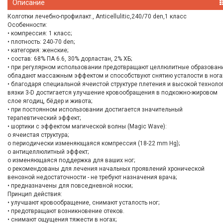
Описание
Колготки лечебно-профилакт., Anticellulitic,240/70 den,1 класс
Особенности:
• компрессия: 1 класс;
• плотность: 240-70 den;
• категория: женские;
• состав: 68% ПА 6.6, 30% дорластан, 2% ХБ;
• при регулярном использовании предотвращают целлюлитные образован
обладают массажным эффектом и способствуют снятию усталости в нога
• благодаря специальной ячеистой структуре плетения и высокой техноло
вязки 3-D достигается улучшение кровообращения в подкожно-жировом
слое ягодиц, бёдер и живота;
• при постоянном использовании достигается значительный
терапевтический эффект;
• шортики с эффектом магической волны (Magic Wave):
o ячеистая структура;
o периодически изменяющаяся компрессия (18-22 mm Hg);
o антицеллюлитный эффект;
o изменяющаяся поддержка для ваших ног;
o рекомендованы для лечения начальных проявлений хронической
венозной недостаточности - не требуют назначения врача;
• предназначены для повседневной носки;
Принцип действия:
• улучшают кровообращение, снимают усталость ног;
• предотвращают возникновение отеков.
• снимают ощущения тяжести в ногах;