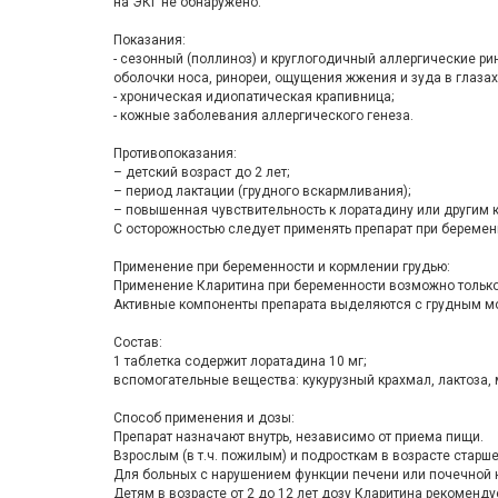
на ЭКГ не обнаружено.
Показания:
- сезонный (поллиноз) и круглогодичный аллергические ри
оболочки носа, ринореи, ощущения жжения и зуда в глазах
- хроническая идиопатическая крапивница;
- кожные заболевания аллергического генеза.
Противопоказания:
– детский возраст до 2 лет;
– период лактации (грудного вскармливания);
– повышенная чувствительность к лоратадину или другим 
С осторожностью следует применять препарат при беремен
Применение при беременности и кормлении грудью:
Применение Кларитина при беременности возможно только 
Активные компоненты препарата выделяются с грудным мол
Состав:
1 таблетка содержит лоратадина 10 мг;
вспомогательные вещества: кукурузный крахмал, лактоза, 
Способ применения и дозы:
Препарат назначают внутрь, независимо от приема пищи.
Взрослым (в т.ч. пожилым) и подросткам в возрасте старше 
Для больных с нарушением функции печени или почечной н
Детям в возрасте от 2 до 12 лет дозу Кларитина рекомендует