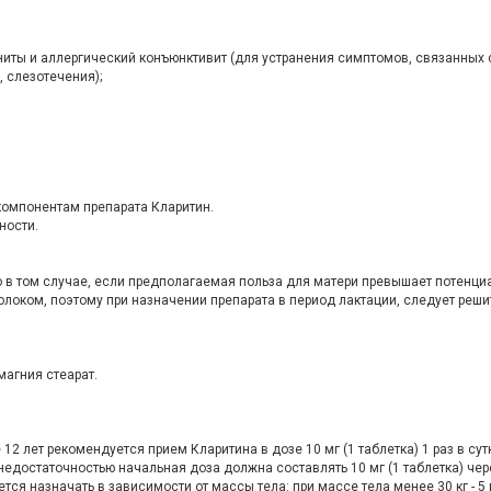
ниты и аллергический конъюнктивит (для устранения симптомов, связанных 
, слезотечения);
компонентам препарата Кларитин.
ности.
в том случае, если предполагаемая польза для матери превышает потенци
оком, поэтому при назначении препарата в период лактации, следует реши
магния стеарат.
12 лет рекомендуется прием Кларитина в дозе 10 мг (1 таблетка) 1 раз в сут
едостаточностью начальная доза должна составлять 10 мг (1 таблетка) чер
ся назначать в зависимости от массы тела: при массе тела менее 30 кг - 5 мг