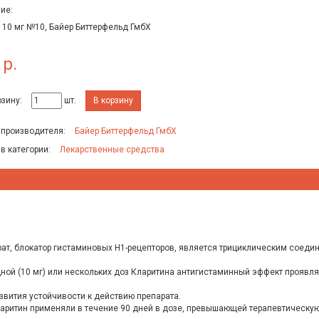
ие:
. 10 мг №10, Байер Биттерфельд ГмбХ
 р.
рзину:
шт.
В корзину
 производителя:
Байер Биттерфельд ГмбХ
 в категории:
Лекарственные средства
рат, блокатор гистаминовых H1-рецепторов, является трициклическим соед
.
ой (10 мг) или нескольких доз Кларитина антигистаминный эффект проявлялс
звития устойчивости к действию препарата.
аритин применяли в течение 90 дней в дозе, превышающей терапевтическую