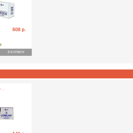
608 р.
е
В КОРЗИНУ
...