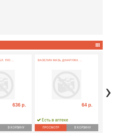
. П/О ...
ВАЗЕЛИН МАЗЬ Д/НАРУЖН. ...
ЖЕЛЧЕГОННЫЙ СБО
›
636 р.
64 р.
Есть в аптеке
Под заказ
В КОРЗИНУ
ПРОСМОТР
В КОРЗИНУ
ПРОСМОТР