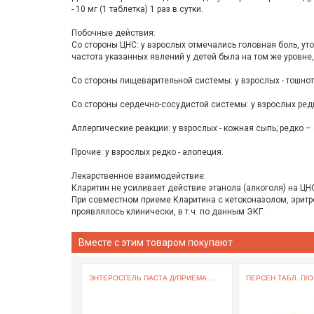
- 10 мг (1 таблетка) 1 раз в сутки.
Побочные действия:
Со стороны ЦНС: у взрослых отмечались головная боль, уто
частота указанных явлений у детей была на том же уровне,
Со стороны пищеварительной системы: у взрослых - тошнота
Со стороны сердечно-сосудистой системы: у взрослых редк
Аллергические реакции: у взрослых - кожная сыпь; редко –
Прочие: у взрослых редко - алопеция.
Лекарственное взаимодействие:
Кларитин не усиливает действие этанола (алкоголя) на ЦН
При совместном приеме Кларитина с кетоконазолом, эрит
проявлялось клинически, в т.ч. по данным ЭКГ.
Вместе с этим товаром покупают
ЭНТЕРОСГЕЛЬ ПАСТА Д/ПРИЕМА ...
ПЕРСЕН ТАБЛ. П/О 