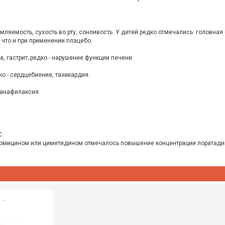
мляемость, сухость во рту, сонливость. У детей редко отмечались: головная 
 что и при применении плацебо.
, гастрит; редко - нарушение функции печени.
о - сердцебиение, тахикардия.
 анафилаксия.
С.
ромицином или циметидином отмечалось повышение концентрации лоратадина
...