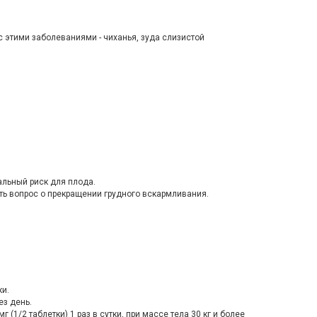
с этими заболеваниями - чиханья, зуда слизистой
альный риск для плода.
ть вопрос о прекращении грудного вскармливания.
ки.
ез день.
 (1/2 таблетки) 1 раз в сутки, при массе тела 30 кг и более