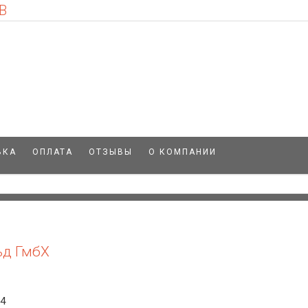
В
ВКА
ОПЛАТА
ОТЗЫВЫ
О КОМПАНИИ
ьд ГмбХ
84