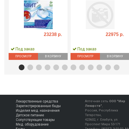
23238 р.
22975 р.
Под заказ
Под заказ
ПРОСМОТР
В КОРЗИНУ
ПРОСМОТР
В КОРЗИНУ
Лекарственные средства
Аптечная сеть
ООО "Мир
Зарегистрированные бады
Лекарств"
,
Изделия мед. назначения
Россия, Республика
Детское питание
Татарстан,
Сопутствующие товары
423602, г. Елабуга, ул.
Мед. оборудование
Проспект Мира 53-171
Телефон:
(85557) 3-55-50
.
М