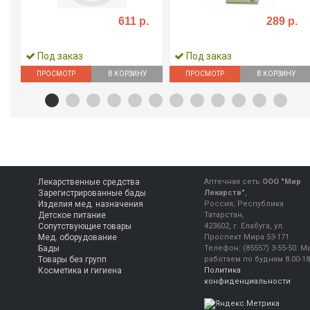
611 р.
289 р.
Под заказ
Под заказ
ПРОСМОТР
В КОРЗИНУ
ПРОСМОТР
В КОРЗИНУ
Лекарственные средства
Аптечная сеть
ООО "Мир
Зарегистрированные бады
Лекарств"
,
Изделия мед. назначения
Россия, Республика
Детское питание
Татарстан,
Сопутствующие товары
423602, г. Елабуга, ул.
Мед. оборудование
Проспект Мира 53-171
Бады
Телефон:
(85557) 3-55-50
.
М
Товары без групп
работаем
по будням 8.00-18
Косметика и гигиена
Политика
конфиденциальности