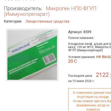
Производитель:
Микроген НПО ФГУП
(Иммунопрепарат)
Категория:
Лекарственные средства
Артикул: 8599
Полное название:
Хондролон лиоф. д/р-ра для 
введ. 100 мг №10, Микроген 
ФГУП (Иммунопрепарат)
не вы
Условия хранения:
20 С
2122 
Последняя цена:
на 15 июня 2026 г.
К сожалению данный тов
отсутствует на складе.
Но мы можем прислать В
уведомление, когда он
появится