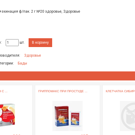
эхинацея ф/пак. 2 г №20 здоровье, Здоровье
:
шт.
В корзину
изводителя:
Здоровье
тегории:
Бады
С ...
ГРИППОМАКС ПРИ ПРОСТУДЕ ...
КЛЕТЧАТКА СИБИРС