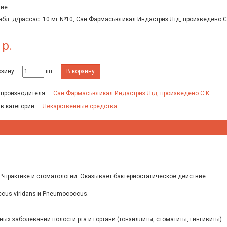
ие:
абл. д/рассас. 10 мг №10, Сан Фармасьютикал Индастриз Лтд, произведено C
 р.
рзину:
шт.
В корзину
 производителя:
Сан Фармасьютикал Индастриз Лтд, произведено C.К.
 в категории:
Лекарственные средства
-практике и стоматологии. Оказывает бактериостатическое действие.
ccus viridans и Pneumococcus.
х заболеваний полости рта и гортани (тонзиллиты, стоматиты, гингивиты).