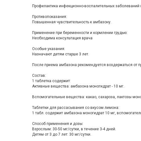
Профилактика инфекционно-воспалительных заболеваний 
Противопоказания:
Повышенная чувствительность к амбазону.
Применение при беременности и кормлении грудью:
Необходима консультация врача
Особые указания:
Назначают детям старше 3 лет.
После приема амбазона рекомендуется воздержаться от пр
Состав:
1 таблетка содержит:
Активные вещества: амбазона моногидрат - 10 мг.
Вспомогательные вещества: какао, сахароза, лактозы моно
Таблетки для рассасывания со вкусом лимона:
1 табл. содержит амбазона моногидрат 10 мг, вспомогатель
Способ применения и дозы:
Взрослым: 30-50 мг/сутки, в течение 3-4 дней.
Детям от 3 до 7 лет: 30 мг/сутки.