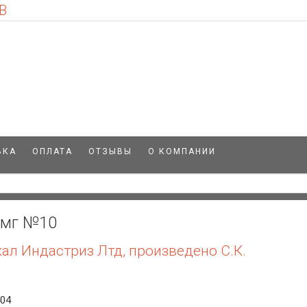
В
ВКА
ОПЛАТА
ОТЗЫВЫ
О КОМПАНИИ
0 мг №10
л Индастриз Лтд, произведено C.К.
404