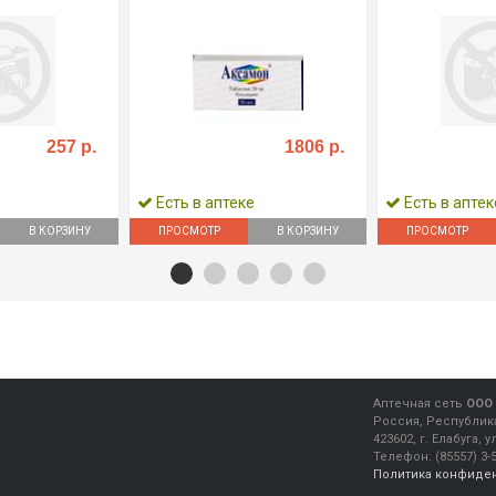
257 р.
1806 р.
Есть в аптеке
Есть в аптек
В КОРЗИНУ
ПРОСМОТР
В КОРЗИНУ
ПРОСМОТР
Аптечная сеть
ООО 
Россия, Республика
423602, г. Елабуга, 
Телефон:
(85557) 3-
Политика конфиде