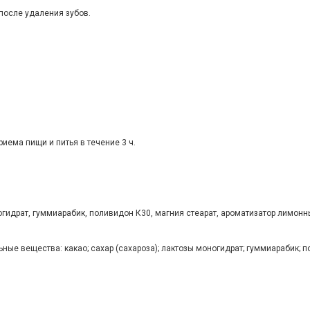
после удаления зубов.
иема пищи и питья в течение 3 ч.
гидрат, гуммиарабик, поливидон К30, магния стеарат, ароматизатор лимонн
ные вещества: какао; сахар (сахароза); лактозы моногидрат; гуммиарабик; 