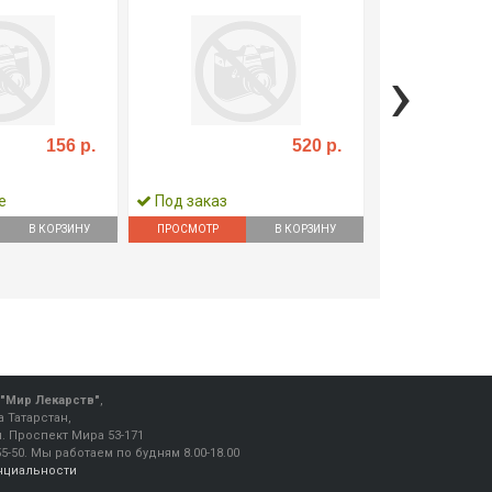
›
156 р.
520 р.
е
Под заказ
Под заказ
В КОРЗИНУ
ПРОСМОТР
В КОРЗИНУ
ПРОСМОТР
"Мир Лекарств"
,
 Татарстан,
ул. Проспект Мира 53-171
55-50
.
Мы работаем
по будням 8.00-18.00
нциальности