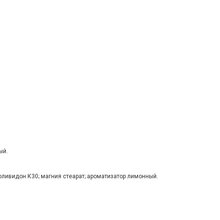
ый.
поливидон К30; магния стеарат; ароматизатор лимонный.