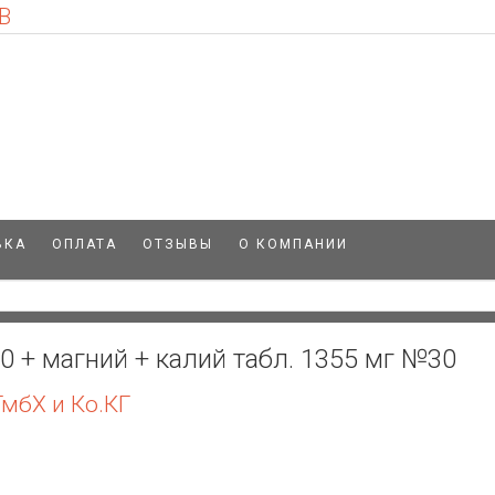
В
ВКА
ОПЛАТА
ОТЗЫВЫ
О КОМПАНИИ
 + магний + калий табл. 1355 мг №30
мбХ и Ко.КГ