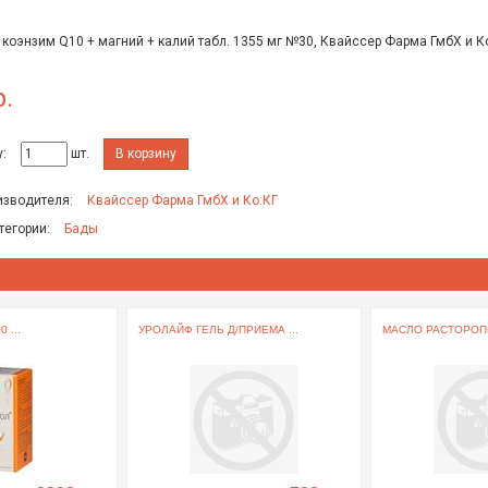
 коэнзим Q10 + магний + калий табл. 1355 мг №30, Квайссер Фарма ГмбХ и К
р.
:
шт.
В корзину
изводителя:
Квайссер Фарма ГмбХ и Ко.КГ
тегории:
Бады
 ...
УРОЛАЙФ ГЕЛЬ Д/ПРИЕМА ...
МАСЛО РАСТОРОПШ