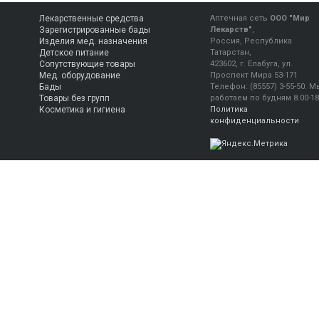
Лекарственные средства
Аптечная сеть
ООО "Мир
Зарегистрированные бады
Лекарств"
,
Изделия мед. назначения
Россия, Республика
Детское питание
Татарстан,
Сопутствующие товары
423602, г. Елабуга, ул.
Мед. оборудование
Проспект Мира 53-171
Бады
Телефон:
(85557) 3-55-50
.
М
Товары без групп
работаем
по будням 8.00-18
Косметика и гигиена
Политика
конфиденциальности
Консультация фармацевта