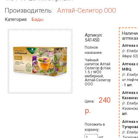
Производитель:
Алтай-Селигор ООО
Категория:
Бады
Наличи
Артикул:
аптеках
541450
Аптека 
Полное
(г. Елабу
название:
Мира 53)
Чайный
напиток Алтай
Аптека 
Селигор ф/пак.
МФЦ
1.5 г №20
(г. Елабуг
имбирный,
кт Нефтя
Алтай-Селигор
ООО
-
1 шт.
Аптека 
240
Казанск
Цена:
(г. Елабуг
р.
Казанска
шт.
Аптека 
Положить в
Тугаров
корзину:
(г. Елабуг
Тугарова
шт.