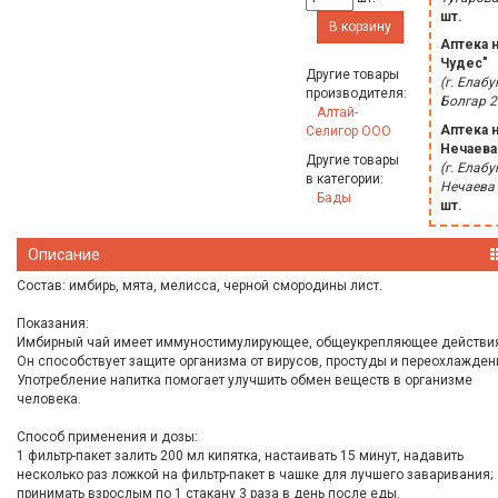
шт.
В корзину
Аптека 
Чудес"
Другие товары
(г. Елабуг
производителя:
Болгар 2
Алтай-
Аптека 
Селигор ООО
Нечаева
Другие товары
(г. Елабуг
в категории:
Нечаева 
Бады
шт.
Описание
Состав: имбирь, мята, мелисса, черной смородины лист.
Показания:
Имбирный чай имеет иммуностимулирующее, общеукрепляющее действи
Он способствует защите организма от вирусов, простуды и переохлажден
Употребление напитка помогает улучшить обмен веществ в организме
человека.
Способ применения и дозы:
1 фильтр-пакет залить 200 мл кипятка, настаивать 15 минут, надавить
несколько раз ложкой на фильтр-пакет в чашке для лучшего заваривания;
принимать взрослым по 1 стакану 3 раза в день после еды.