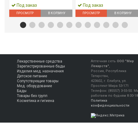
Под заказ
Под заказ
ПРОСМОТР
В КОРЗИНУ
ПРОСМОТР
В КОРЗИНУ
Лекарственные средства
Аптечная сеть
ООО "Мир
Зарегистрированные бады
Лекарств"
,
Изделия мед. назначения
Россия, Республика
Детское питание
Татарстан,
Сопутствующие товары
423602, г. Елабуга, ул.
Мед. оборудование
Проспект Мира 53-171
Бады
Телефон:
(85557) 3-55-50
.
М
Товары без групп
работаем
по будням 8.00-18
Косметика и гигиена
Политика
конфиденциальности