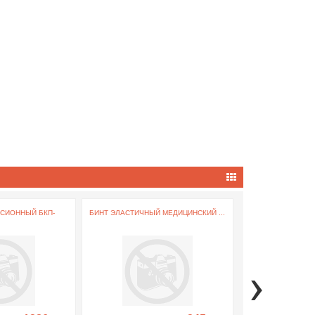
СИОННЫЙ БКП-
БИНТ ЭЛАСТИЧНЫЙ МЕДИЦИНСКИЙ ...
ПОЯС ЭЛАСТИЧНЫЙ 
›