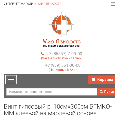
ИНТЕРНЕТ МАГАЗИН
МИР ЛЕКАРСТВ
T
n
+7 (85557) 7-00-00
(Заказать обратный звонок)
+7 (939) 361-30-08
(Написать в MAX)
Корзина
Toggle
navigation
Поиск
Бинт гипсовый р. 10смх300cм БГМКО-
ММ клеевой на марлевой основе