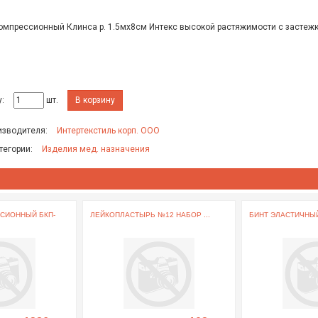
омпрессионный Клинса р. 1.5мх8см Интекс высокой растяжимости с застежк
:
шт.
В корзину
изводителя:
Интертекстиль корп. ООО
тегории:
Изделия мед. назначения
СИОННЫЙ БКП-
ЛЕЙКОПЛАСТЫРЬ №12 НАБОР ...
БИНТ ЭЛАСТИЧНЫЙ 