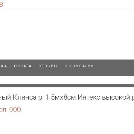
В
ВКА
ОПЛАТА
ОТЗЫВЫ
О КОМПАНИИ
ый Клинса р. 1.5мх8см Интекс высокой 
рп. ООО