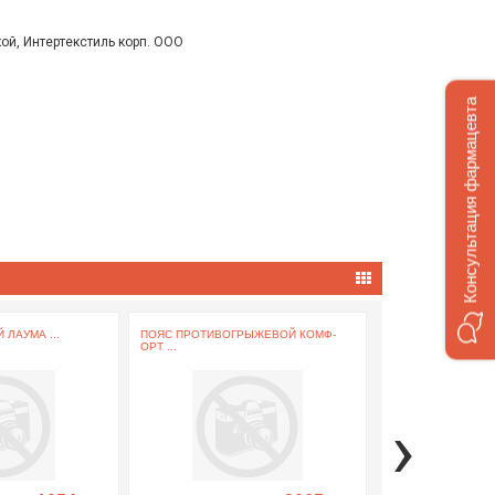
ой, Интертекстиль корп. ООО
Консультация фармацевта
ЛАУМА ...
ПОЯС ПРОТИВОГРЫЖЕВОЙ КОМФ-
ПРЕЗЕРВАТИВЫ СИ
ОРТ ...
›