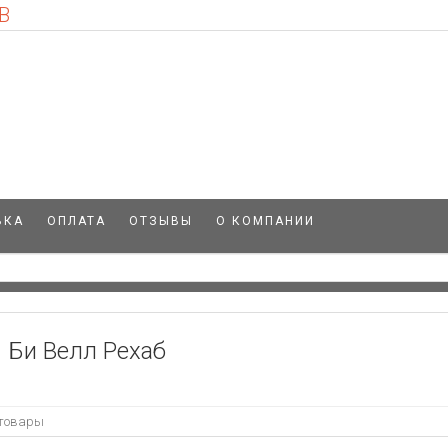
В
ВКА
ОПЛАТА
ОТЗЫВЫ
О КОМПАНИИ
Би Велл Рехаб
 товары