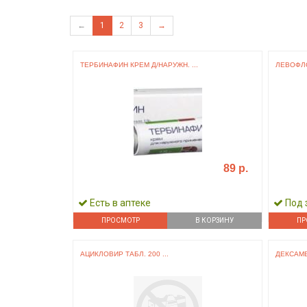
←
1
2
3
→
ТЕРБИНАФИН КРЕМ Д/НАРУЖН. ...
ЛЕВОФЛО
89 р.
Есть в аптеке
Под 
ПРОСМОТР
В КОРЗИНУ
ПР
АЦИКЛОВИР ТАБЛ. 200 ...
ДЕКСАМЕ