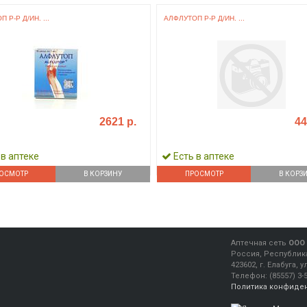
 Р-Р Д/ИН. ...
АЛФЛУТОП Р-Р Д/ИН. ...
2621 р.
44
 в аптеке
Есть в аптеке
ОСМОТР
В КОРЗИНУ
ПРОСМОТР
В КОРЗ
Аптечная сеть
ООО 
Россия, Республика
423602, г. Елабуга, 
Телефон:
(85557) 3-
Политика конфиде