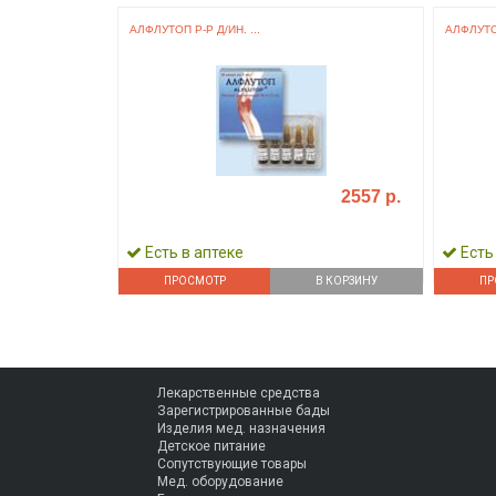
АЛФЛУТОП Р-Р Д/ИН. ...
АЛФЛУТОП
2557 р.
Есть в аптеке
Есть
ПРОСМОТР
В КОРЗИНУ
ПР
Лекарственные средства
Зарегистрированные бады
Изделия мед. назначения
Детское питание
Сопутствующие товары
Мед. оборудование