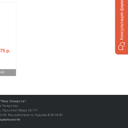
Консультация фармацевта
75 р.
ИНУ
"Мир Лекарств"
,
 Татарстан,
ул. Проспект Мира 53-171
55-50
.
Мы работаем
по будням 8.00-18.00
нциальности