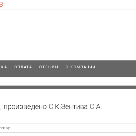
В
ВКА
ОПЛАТА
ОТЗЫВЫ
О КОМПАНИИ
., произведено С.К.Зентива С.А.
 товары