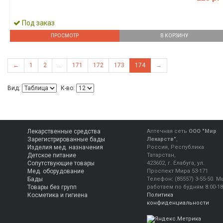
Под заказ
ПРОСМОТР
В КОРЗИНУ
←
1
2
...
171
172
173
174
→
Вид:
К-во:
Лекарственные средства
Аптечная сеть
ООО "Мир
Зарегистрированные бады
Лекарств"
,
Изделия мед. назначения
Россия, Республика
Детское питание
Татарстан,
Сопутствующие товары
423602, г. Елабуга, ул.
Мед. оборудование
Проспект Мира 53-171
Бады
Телефон:
(85557) 3-55-50
.
М
Товары без групп
работаем
по будням 8.00-18
Косметика и гигиена
Политика
конфиденциальности