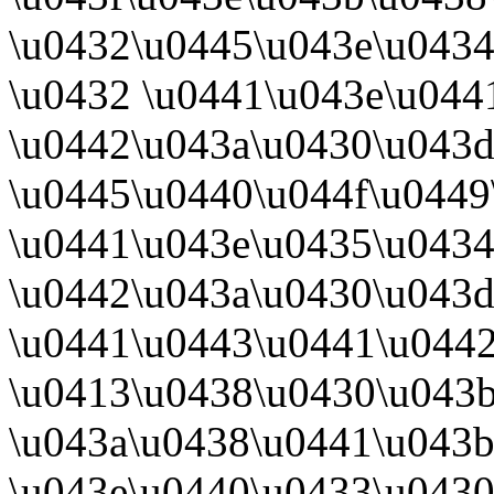
\u0432\u0445\u043e\u0434
\u0432 \u0441\u043e\u044
\u0442\u043a\u0430\u043
\u0445\u0440\u044f\u0449
\u0441\u043e\u0435\u043
\u0442\u043a\u0430\u043
\u0441\u0443\u0441\u0442
\u0413\u0438\u0430\u043b
\u043a\u0438\u0441\u043
\u043e\u0440\u0433\u043