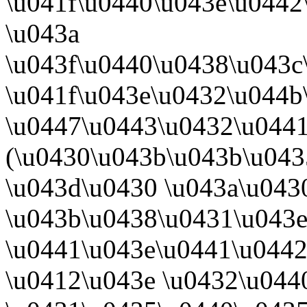
\u041f\u0440\u043e\u0442
\u043a
\u043f\u0440\u0438\u043c
\u041f\u043e\u0432\u044b
\u0447\u0443\u0432\u044
(\u0430\u043b\u043b\u043
\u043d\u0430 \u043a\u043
\u043b\u0438\u0431\u043e
\u0441\u043e\u0441\u0442
\u0412\u043e \u0432\u044