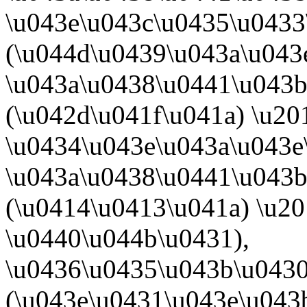
\u043e\u043c\u0435\u0433
(\u044d\u0439\u043a\u043
\u043a\u0438\u0441\u043
(\u042d\u041f\u041a) \u20
\u0434\u043e\u043a\u043e
\u043a\u0438\u0441\u043
(\u0414\u0413\u041a) \u2
\u0440\u044b\u0431),
\u0436\u0435\u043b\u043
(\u043e\u0431\u043e\u043