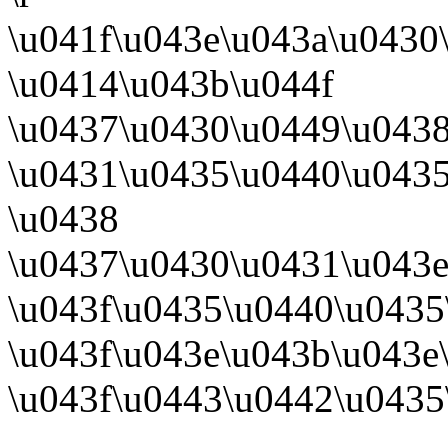
\u041f\u043e\u043a\u0430
\u0414\u043b\u044f
\u0437\u0430\u0449\u0438
\u0431\u0435\u0440\u043
\u0438
\u0437\u0430\u0431\u043e
\u043f\u0435\u0440\u0435
\u043f\u043e\u043b\u043e
\u043f\u0443\u0442\u0435