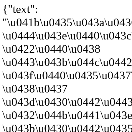
{"text":
"\u041b\u0435\u043a\u04
\u0444\u043e\u0440\u043c
\u0422\u0440\u0438
\u0443\u043b\u044c\u044
\u043f\u0440\u0435\u043
\u0438\u0437
\u043d\u0430\u0442\u044
\u0432\u044b\u0441\u043
\u043b\u0430\u0442\u0435