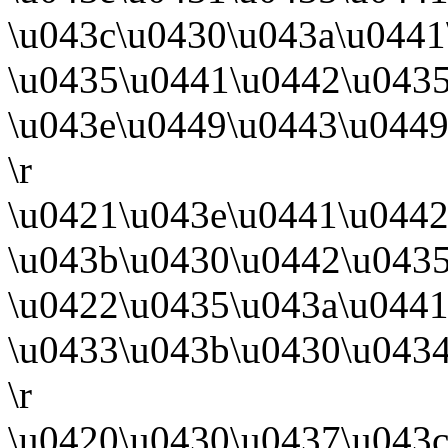
\u043c\u0430\u043a\u0441
\u0435\u0441\u0442\u043
\u043e\u0449\u0443\u0449
\r
\u0421\u043e\u0441\u0442
\u043b\u0430\u0442\u0435
\u0422\u0435\u043a\u0441
\u0433\u043b\u0430\u0434
\r
\u0420\u0430\u0437\u043